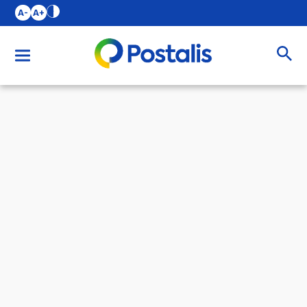
A-
A+
Buscar