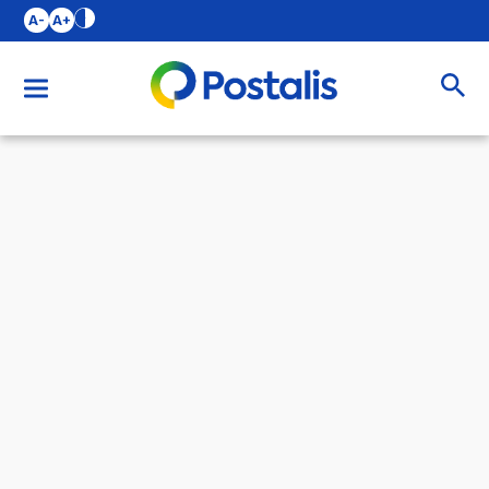
A-
A+
Buscar