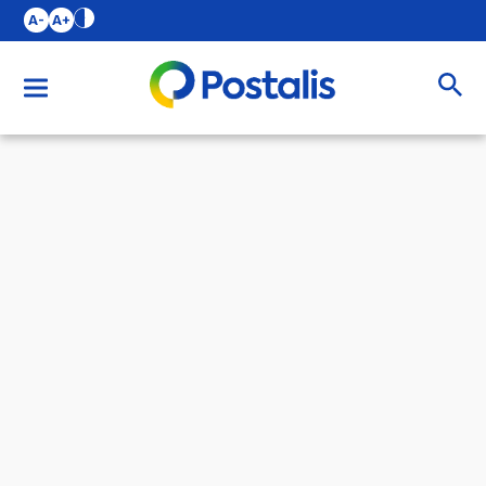
A-
A+
Buscar