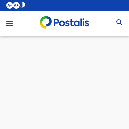
A-
A+
Buscar