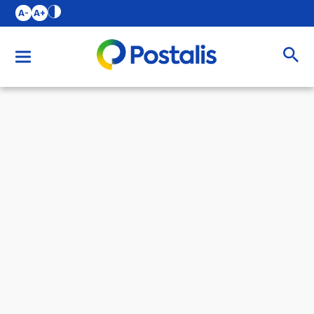
A-
A+
Buscar