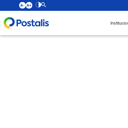
A-
A+
Institucio