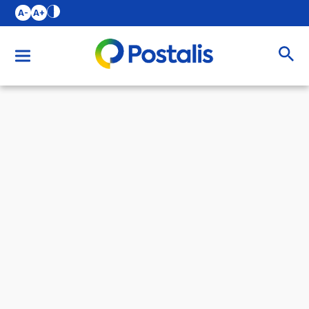
A-
A+
Buscar