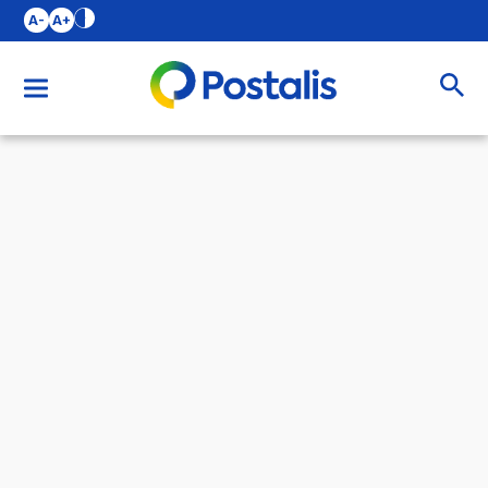
A-
A+
Buscar