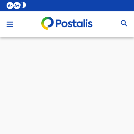
A-
A+
Buscar