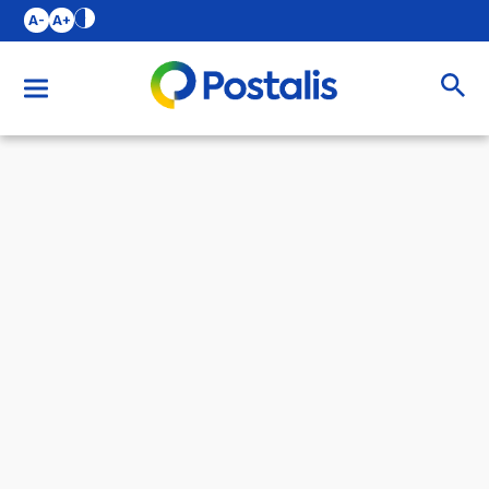
A-
A+
Buscar