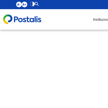
A-
A+
Institucio