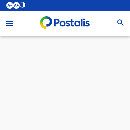
A-
A+
Buscar