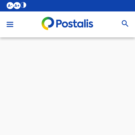
A-
A+
Buscar