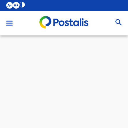
A-
A+
Buscar