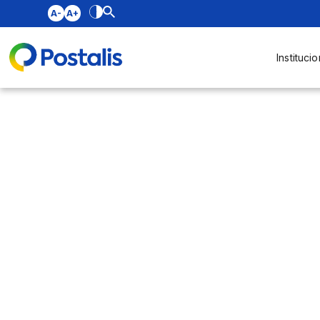
A-
A+
Institucio