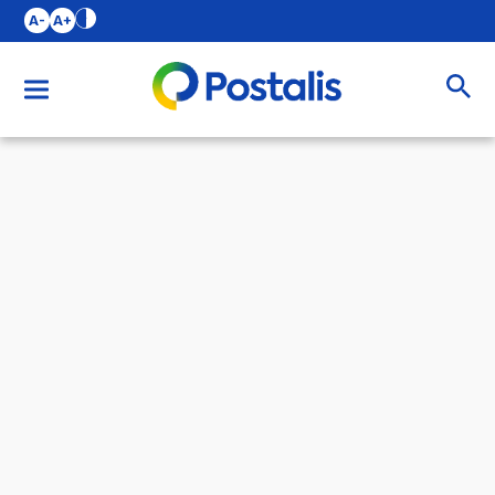
A-
A+
Buscar