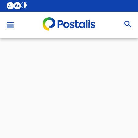
A-
A+
Buscar