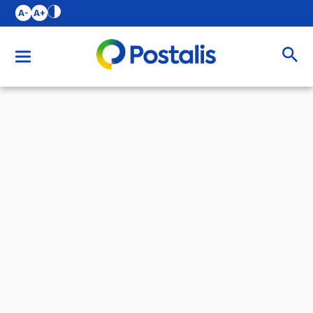
A-
A+
Buscar