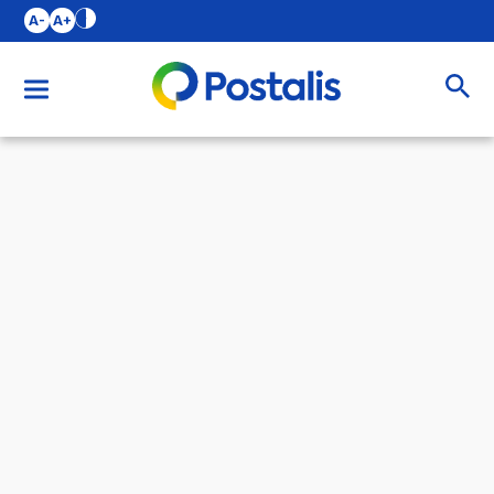
A-
A+
Buscar