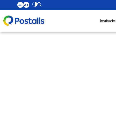
A-
A+
Institucio