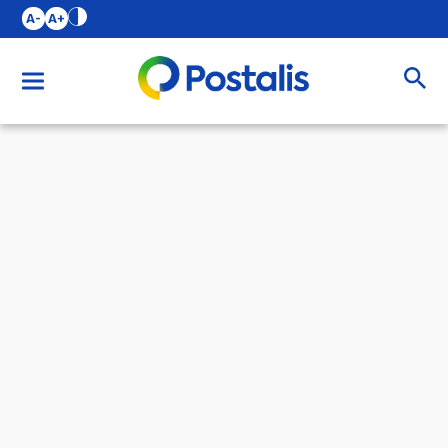
A-
A+
Buscar