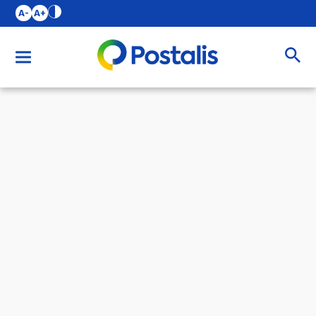
A-
A+
Buscar