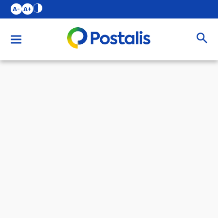
A-
A+
Buscar