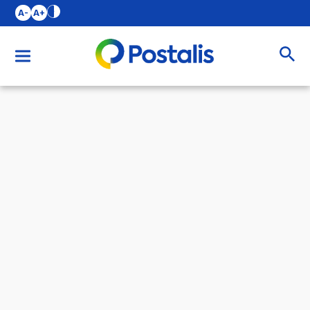
A-
A+
Buscar