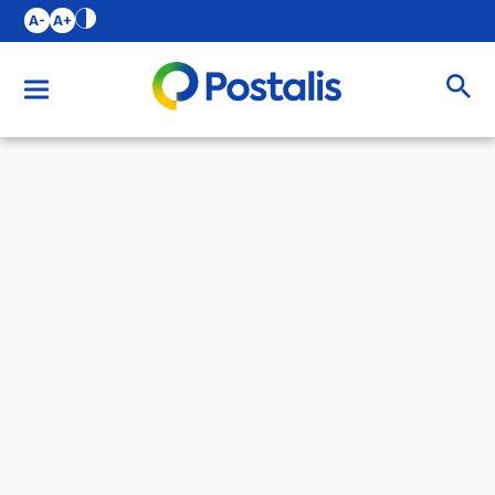
A-
A+
Buscar