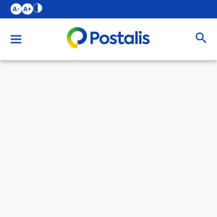
A-
A+
Buscar