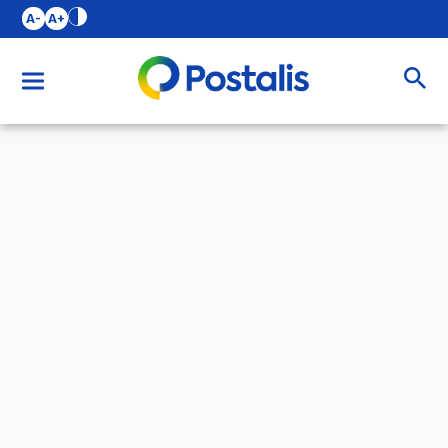
A-
A+
Buscar