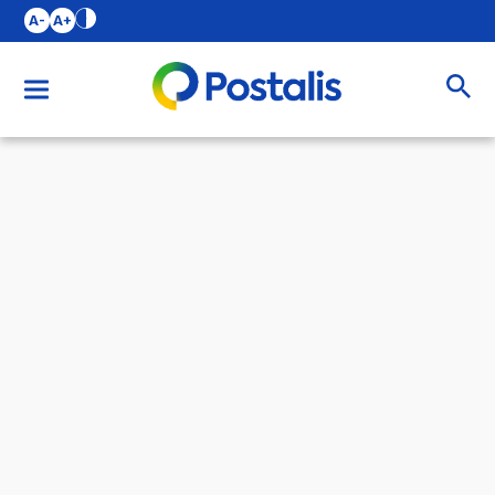
A-
A+
Buscar