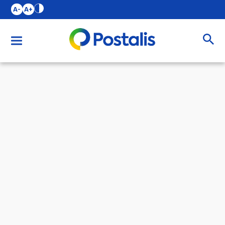
A-
A+
Buscar