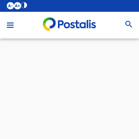
A-
A+
Buscar