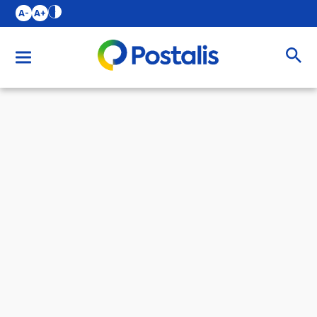
A-
A+
Buscar